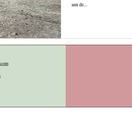
aan de...
.com
n