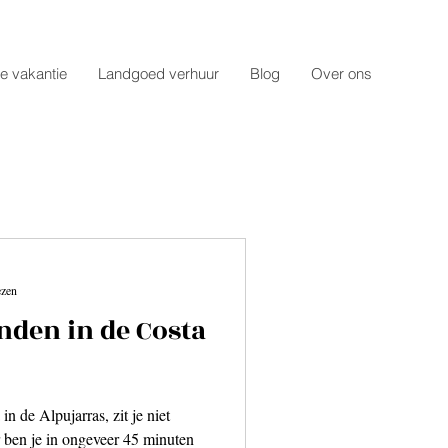
e vakantie
Landgoed verhuur
Blog
Over ons
ezen
nden in de Costa
in de Alpujarras, zit je niet
r 45 minuten