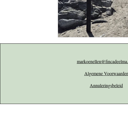
markoenellen@fincadeelma
Algemene Voorwaarde
Annuleringsbeleid