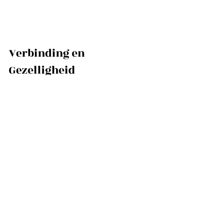
Verbinding en 
Gezelligheid
Bij Finca de Elma hechten we veel 
waarde aan verbinding en het leren 
kennen van onze gasten. Daarom 
organiseren we ook wekelijks culinaire 
avonden (o.a. Pizza Party, BBQ, 
Marokkaanse avond) waar alle gasten 
welkom zijn om vrijblijvend aan deel te 
nemen. Deze avonden zijn een 
geweldige manier om nieuwe mensen 
te ontmoeten en verhalen te delen. 
B
ekijk beschikbaarheid 