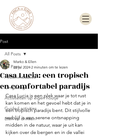
Post
All Posts
Marko & Ellen
All Posts
22 jul 2024
2 minuten om te lezen
Casa Lucia: een tropisch
Accommodaties
en comfortabel paradijs
Omgeving
Casa Lucia is een plek waar je tot rust 
Activiteiten op eigen houtje
kan komen en het gevoel hebt dat je in 
Guided activities
een tropisch paradijs bent. Dit stijlvolle 
verblijf is een serene ontsnapping 
Eten en drinken
midden in de natuur, waar je uit kan 
kijken over de bergen en in de vallei 