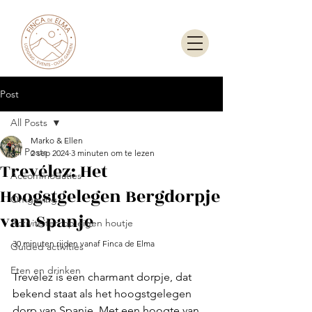
Post
All Posts
Marko & Ellen
All Posts
2 sep 2024
3 minuten om te lezen
Trevélez: Het
Accommodaties
Hoogstgelegen Bergdorpje
Omgeving
van Spanje
Activiteiten op eigen houtje
30 minuten rijden vanaf Finca de Elma
Guided activities
Eten en drinken
Trevélez is een charmant dorpje, dat 
bekend staat als het hoogstgelegen 
dorp van Spanje. Met een hoogte van 