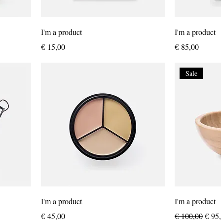
I'm a product
I'm a product
Prijs
Prijs
€ 15,00
€ 85,00
Sale
I'm a product
I'm a product
Prijs
Normale prijs
Verk
€ 45,00
€ 100,00
€ 95