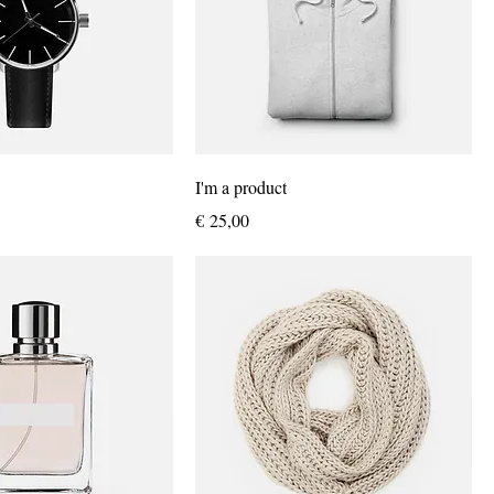
I'm a product
Prijs
€ 25,00