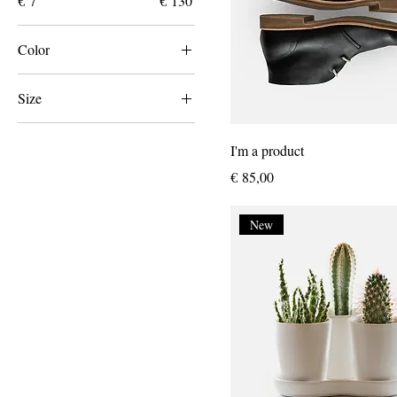
€ 7
€ 130
Color
Size
Large
I'm a product
Medium
Prijs
€ 85,00
One size
Small
New