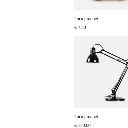
I'm a product
Prijs
€ 7,50
I'm a product
Prijs
€ 130,00