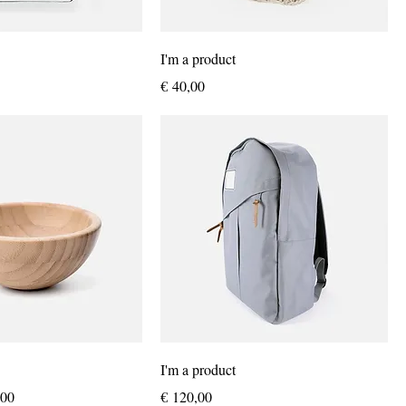
I'm a product
Prijs
€ 40,00
I'm a product
oopprijs
Prijs
,00
€ 120,00