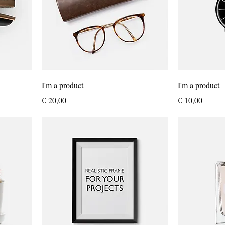
I'm a product
I'm a product
Prijs
Prijs
€ 20,00
€ 10,00